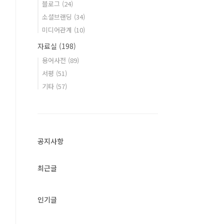
블로그
(24)
소셜브랜딩
(34)
미디어관계
(10)
자료실
(198)
용어사전
(89)
서평
(51)
기타
(57)
공지사항
최근글
인기글