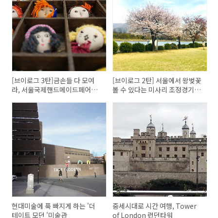
[브이로그 3탄]금손들 다 모여
[브이로그 2탄] 서울에서 왕벚꽃
라, 서울국제핸드메이드페어
볼 수 있다는 미사리 조정경기장
2019 ~!!
에 다녀왔어요
현대미술에 푹 빠지게 하는 '더
중세시대로 시간 여행, Tower
테이트 모던 '미술관
of London 런던타워