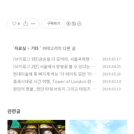
6
구독하기
'
자료실
>
기타
' 카테고리의 다른 글
[브이로그 3탄]금손들 다 모여라, 서울국제핸드
2019.05.17
메이드페어 2019 ~!!
[브이로그 2탄] 서울에서 왕벚꽃 볼 수 있다는 미
2019.04.25
(0)
사리 조정경기장에 다녀왔어요
현대미술에 푹 빠지게 하는 '더 테이트 모던 '미술
2019.03.20
(0)
관
중세시대로 시간 여행, Tower of London 런던
2019.03.14
(0)
타워
런던의 명물 , 런던 타워 브릿지 그리고 테임즈 강
2019.03.13
(0)
(0)
관련글