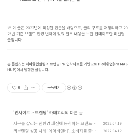
※ 이 글은 2022년에 작성된 원문을 바탕으로, 글의 구조를 재정리하고 20
25년 기준 브랜드 환경 변화에 맞춰 일부 내용을 보완·업데이트한 리빌딩
글입니다.
본 콘텐츠는
더피알컨설팅
의 브랜딩·PR 인사이트를 기반으로
PR매쉬업(PR MAS
HUP)
에서 발행한 글입니다.
8
구독하기
'
인사이트
>
브랜딩
' 카테고리의 다른 글
지구를 살리는 친환경 패션에 동참하는 브랜드들
2022.04.19
리브랜딩 성공 사례 '에어비앤비', 소비자를 중심
2022.04.12
(0)