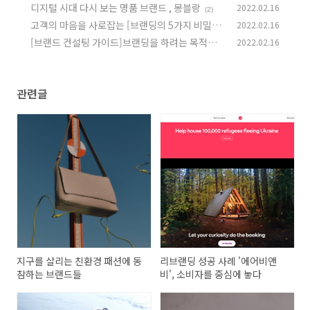
에 놓다
디지털 시대 다시 보는 명품 브랜드 , 몽블랑
2022.02.16
(2)
(2)
고객의 마음을 사로잡는 [브랜딩의 5가지 비밀]
2022.02.16
[브랜드 컨설팅 가이드]브랜딩을 하려는 목적과
2022.02.16
(1)
타깃 고객은 누구인가?
(2)
관련글
지구를 살리는 친환경 패션에 동
리브랜딩 성공 사례 '에어비앤
참하는 브랜드들
비', 소비자를 중심에 놓다