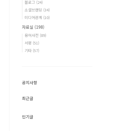
블로그
(24)
소셜브랜딩
(34)
미디어관계
(10)
자료실
(198)
용어사전
(89)
서평
(51)
기타
(57)
공지사항
최근글
인기글