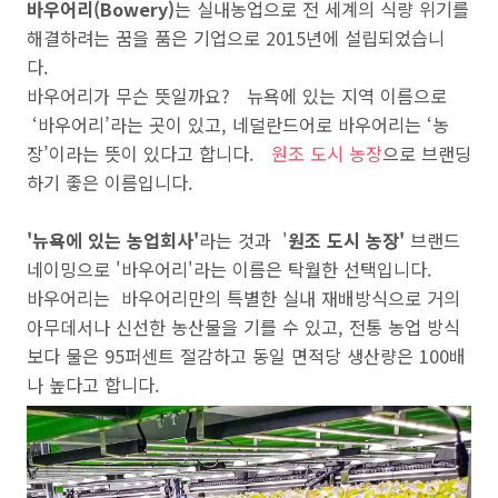
바우어리(Bowery)
는 실내농업으로 전 세계의 식량 위기를
해결하려는 꿈을 품은 기업으로 2015년에 설립되었습니
다.
바우어리가 무슨 뜻일까요? 뉴욕에 있는 지역 이름으로
‘
바우어리
’라는 곳이 있고,
네덜란드어로
바우어리는
‘
농
장
’
이라는 뜻이 있다고 합니다.
원조 도시 농장
으로 브랜딩
하기 좋은 이름입니다.
'뉴욕에 있는 농업회사'
라는 것과 '
원조 도시 농장'
브랜드
네이밍으로 '바우어리'라는 이름은 탁월한 선택입니다.
바우어리는 바
우어리만의 특별한 실내 재배방식으로 거의
아무데서나 신선한 농산물을 기를 수 있고
,
전통 농업 방식
보다 물은
95
퍼센트 절감하고 동일 면적당 생산량은
100
배
나 높다고 합니다.