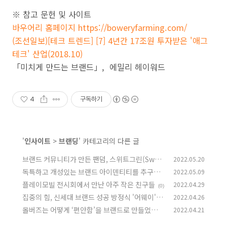
※ 참고 문헌 및 사이트
바우어리 홈페이지 https://boweryfarming.com/
(조선일보)[테크 트렌드] [7] 4년간 17조원 투자받은 '애그
테크' 산업(2018.10)
「미치게 만드는 브랜드」, 에밀리 헤이워드
4
구독하기
'
인사이트
>
브랜딩
' 카테고리의 다른 글
브랜드 커뮤니티가 만든 팬덤, 스위트그린(Swee
2022.05.20
tgreen)의 성장전략
독특하고 개성있는 브랜드 아이덴티티를 추구하
2022.05.09
(2)
려면?
플레이모빌 전시회에서 만난 아주 작은 친구들
2022.04.29
(0)
(0)
집중의 힘, 신세대 브랜드 성공 방정식 '어웨이'
2022.04.26
올버즈는 어떻게 ‘편안함’을 브랜드로 만들었을까
2022.04.21
(0)
(0)