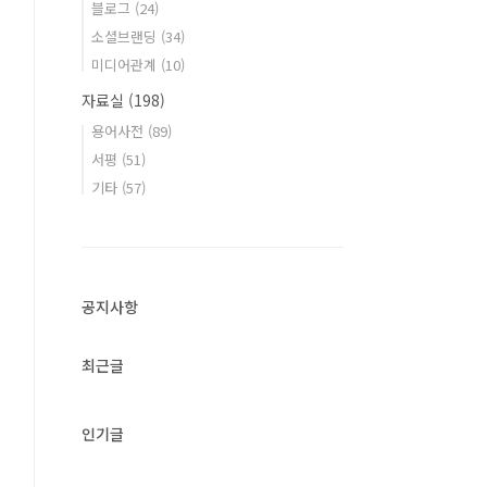
블로그
(24)
소셜브랜딩
(34)
미디어관계
(10)
자료실
(198)
용어사전
(89)
서평
(51)
기타
(57)
공지사항
최근글
인기글